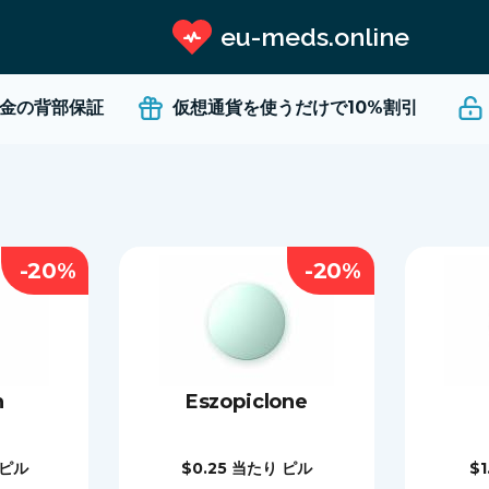
eu-meds.online
の背部保証
仮想通貨を使うだけで
10%割引
-20%
-20%
n
Eszopiclone
 ピル
$0.25
当たり ピル
$1