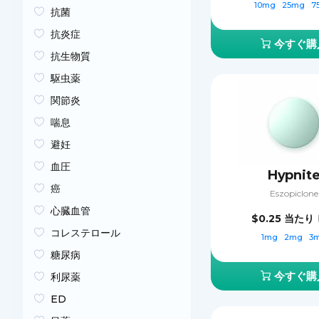
10mg
25mg
7
抗菌
抗炎症
今すぐ購
抗生物質
駆虫薬
関節炎
喘息
避妊
血圧
Hypnit
癌
Eszopiclone
心臓血管
$0.25
当たり 
コレステロール
1mg
2mg
3
糖尿病
今すぐ購
利尿薬
ED