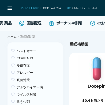
質
薬品
国際配送
ボーナスや割引
のお金
ホーム
>
睡眠補助薬
睡眠補助薬
ベストセラー
COVID-19
ル依存症
アレルギー
真菌対策
Doxepi
アルツハイマー病
ウイルス対策
$0.48
当たり
抗うつ剤