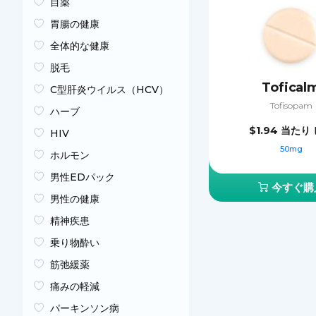
目薬
胃腸の健康
全体的な健康
脱毛
Tofical
C型肝炎ウイルス（HCV）
Tofisopam
ハーブ
$1.94
当たり 
HIV
50mg
ホルモン
男性EDパック
今すぐ購
男性の健康
精神疾患
乗り物酔い
筋弛緩薬
痛みの軽減
パーキンソン病