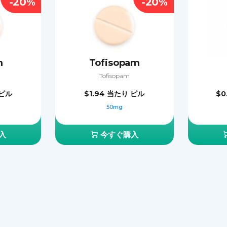
-20%
-20%
m
Tofisopam
Tofisopam
ピル
$1.94
当たり ピル
$0
50mg
入
今すぐ購入