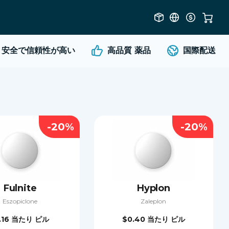
安全で信頼性が高い
高品質
薬品
国際配送
-20%
-20%
Fulnite
Hyplon
Eszopiclone
Zaleplon
.16
当たり ピル
$0.40
当たり ピル