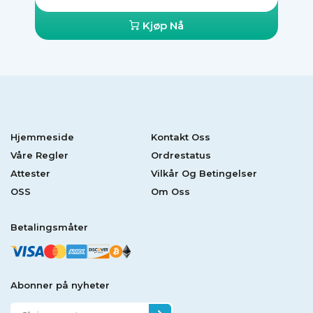
Kjøp Nå
Hjemmeside
Kontakt Oss
Våre Regler
Ordrestatus
Attester
Vilkår Og Betingelser
OSS
Om Oss
Betalingsmåter
Abonner på nyheter