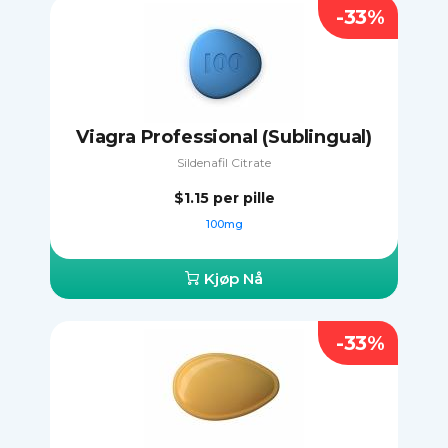
-33%
Viagra Professional (Sublingual)
Sildenafil Citrate
$1.15
per pille
100mg
Kjøp Nå
-33%