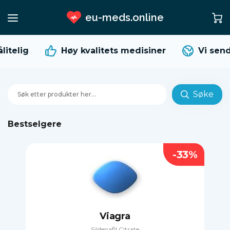
eu-meds.online
telig
Høy kvalitets
medisiner
Vi sender
Søke
Bestselgere
-33%
Viagra
Sildenafil Citrate