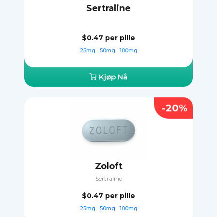
Sertraline
$0.47
per pille
25mg
50mg
100mg
Kjøp Nå
-20%
Zoloft
Sertraline
$0.47
per pille
25mg
50mg
100mg